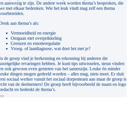
en aanwezig te zijn. De andere week worden thema’s besproken, die
we met elkaar bedenken. Wie het leuk vindt mag zelf een thema
voorbereiden.
Denk aan thema’s als:
Vermoeidheid en energie
Omgaan met overprikkeling
Grenzen en emotieregulatie
Vroeg- of laatdiagnose, wat doet het met je?
In de groep vind je herkenning en erkenning bij anderen die
soortgelijke ervaringen hebben. Je kunt tips uitwisselen, steun vinden
en ook gewoon even genieten van het samenzijn. Leuke én minder
leuke dingen mogen gedeeld worden – alles mag, niets moet. Er sluit
een sociaal werker vanuit het sociaal dorpenteam aan maar de groep is
echt van de deelnemers! De groep heeft bijvoorbeeld de naam en logo
bedacht en bedenkt de thema’s.