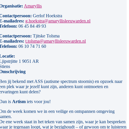
Organisatie:
Amaryllis
Contactpersoon:
Gerlof Hoekstra
E-mailadres:
g.hoekstra@amaryllisleeuwarden.nl
Telefoon:
06 45 84 49 93
Contactpersoon:
Tjitske Tolsma
E-mailadres:
t.tolsma@amaryllisleeuwarden.nl
Telefoon:
06 10 74 71 60
Locatie:
Ljipstrjitte 1 9051 AR
Stiens
Omschrijving
Ben jij bekend met ASS (autisme spectrum stoornis) en opzoek naar
een plek waar je jezelf kunt zijn, anderen kunt ontmoeten en
ervaringen kunt delen?
Dan is
Artism
iets voor jou!
Om de week komen we in een veilige en ontspannen omgeving
samen.
De ene week staat in het teken van samen zijn, waar je kan bespreken
waar je tegenaan loopt, wat je bezighoudt – of gewoon om te luisteren