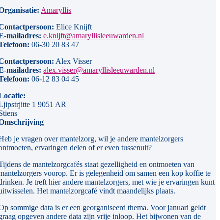
Organisatie:
Amaryllis
Contactpersoon:
Elice Knijft
E-mailadres:
e.knijft@amaryllisleeuwarden.nl
Telefoon:
06-30 20 83 47
Contactpersoon:
Alex Visser
E-mailadres:
alex.visser@amaryllisleeuwarden.nl
Telefoon:
06-12 83 04 45
Locatie:
Ljipstrjitte 1 9051 AR
Stiens
Omschrijving
Heb je vragen over mantelzorg, wil je andere mantelzorgers
ontmoeten, ervaringen delen of er even tussenuit?
Tijdens de mantelzorgcafés staat gezelligheid en ontmoeten van
mantelzorgers voorop. Er is gelegenheid om samen een kop koffie te
drinken. Je treft hier andere mantelzorgers, met wie je ervaringen kunt
uitwisselen. Het mantelzorgcafé vindt maandelijks plaats.
Op sommige data is er een georganiseerd thema. Voor januari geldt
graag opgeven andere data zijn vrije inloop. Het bijwonen van de