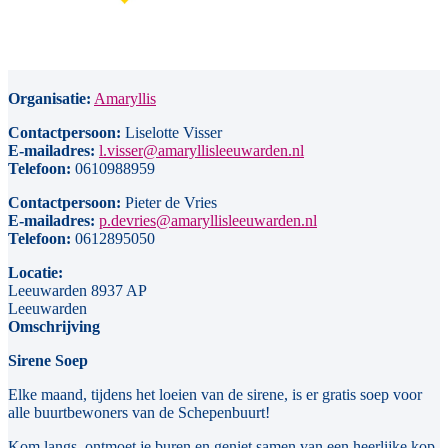
Organisatie:
Amaryllis
Contactpersoon:
Liselotte Visser
E-mailadres:
l.visser@amaryllisleeuwarden.nl
Telefoon:
0610988959
Contactpersoon:
Pieter de Vries
E-mailadres:
p.devries@amaryllisleeuwarden.nl
Telefoon:
0612895050
Locatie:
Leeuwarden 8937 AP
Leeuwarden
Omschrijving
Sirene Soep
Elke maand, tijdens het loeien van de sirene, is er gratis soep voor
alle buurtbewoners van de Schepenbuurt!
Kom langs, ontmoet je buren en geniet samen van een heerlijke kop