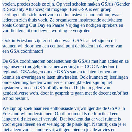
voelen, precies zoals ze zijn. Op veel scholen maken GSA’s (Gender
& Sexuality Alliances) dit mogelijk. Een GSA is een groep
leerlingen die zich inzet voor een inclusieve schoolcultuur, waar
iedereen zich thuis voelt. Ze organiseren inspirerende activiteiten
zoals Coming Out Day en Paarse Vrijdag en nodigen sprekers en
voorlichters uit om bewustwording te vergroten.
Ook in Friesland zijn er scholen waar GSA’s actief zijn en dit
steunen wij door hen een centraal punt de bieden in de vorm van
een GSA coördinator!
De GSA coördinatoren ondersteunen de GSA’s met hun acties en ze
organiseren (mogelijk in samenwerking met COC Nederland)
regionale GSA-dagen om de GSA’s samen te laten komen om
kennis en ervaringen te laten uitwisselen. Ook kunnen zij leerlingen
ondersteuning bieden wanneer er moeilijkheden zijn bij het
opstarten van een GSA of bijvoorbeeld bij het regelen van
genderdiverse wc’s, door in gesprek te gaan met de docent en/of het
schoolbestuur.
We zijn op zoek naar een enthousiaste vrijwilliger die de GSA’s in
Friesland wil ondersteunen. Op dit moment is de functie al een
langere tijd niet actief vervuld. Dat betekent dat er veel ruimte is
voor eigen ideeën en er weinig op de plank ligt. Natuurlijk sta je er
niet alleen voor – andere vrijwilligers bieden je alle advies en